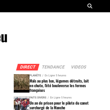
eu
DIRECT
TENDANCE
VIDEOS
PLANÈTE
En Ligne 5 heures
Maïs au plus bas, légumes détruits, lait
en chute, l’été bouleverse les fermes
françaises
FAITS DIVERS
En Ligne 5 heures
Un an de prison pour le pilote du canot
surchargé de la Manche