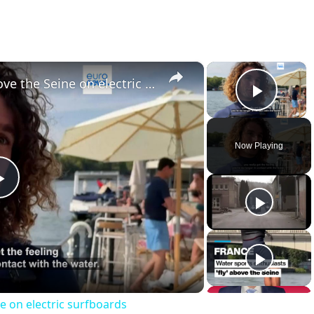
×
×
Parisians are now flying above the Seine on electric surfboards
Play 
Now Playing
Play
Video
e on electric surfboards