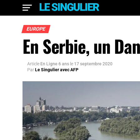
EUROPE
En Serbie, un Da
Article
En Ligne 6 ans
le
17 septembre 2020
Par
Le Singulier avec AFP