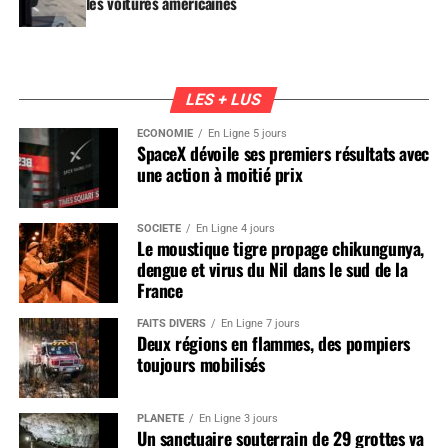
les voitures américaines
LES + LUS
ÉCONOMIE
En Ligne 5 jours
SpaceX dévoile ses premiers résultats avec
une action à moitié prix
SOCIÉTÉ
En Ligne 4 jours
Le moustique tigre propage chikungunya,
dengue et virus du Nil dans le sud de la
France
FAITS DIVERS
En Ligne 7 jours
Deux régions en flammes, des pompiers
toujours mobilisés
PLANÈTE
En Ligne 3 jours
Un sanctuaire souterrain de 29 grottes va