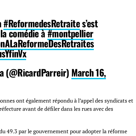
a
#ReformedesRetraite
s’est
e la comédie à
#montpellier
nALaReformeDesRetraites
usYfinVx
ra (@RicardParreir)
March 16,
sonnes ont également répondu à l’appel des syndicats et
éfecture avant de défiler dans les rues avec des
n du 49.3 par le gouvernement pour adopter la réforme