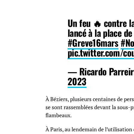
Un feu 🔥 contre l
lancé à la place d
#Greve16mars
#No
pic.twitter.com/co
— Ricardo Parrei
2023
À Béziers, plusieurs centaines de per
se sont rassemblées devant la sous-pr
flambeaux.
À Paris, au lendemain de l’utilisatio