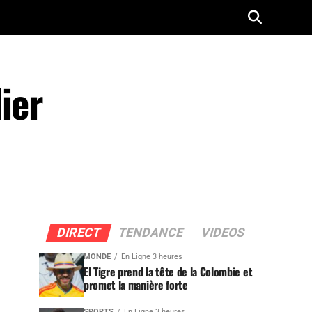
ier
DIRECT
TENDANCE
VIDEOS
MONDE
En Ligne 3 heures
El Tigre prend la tête de la Colombie et
promet la manière forte
SPORTS
En Ligne 3 heures