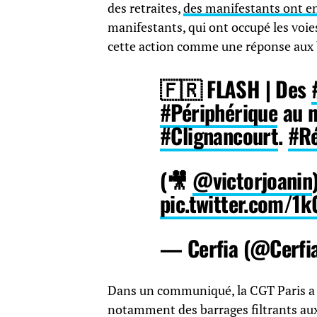
des retraites,
des manifestants ont en
manifestants, qui ont occupé les voie
cette action comme une réponse aux
🇫🇷 FLASH | Des
#Périphérique
au n
#Clignancourt
.
#Ré
(🎥
@victorjoanin
pic.twitter.com/1
— Cerfia (@Cerfi
Dans un communiqué, la CGT Paris a d
notamment des barrages filtrants aux