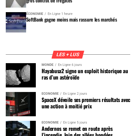
gros contrat de frégates
ÉCONOMIE
En Ligne 1 heure
SoftBank gagne moins mais rassure les marchés
LES + LUS
MONDE
En Ligne 6 jours
Hayabusa2 signe un exploit historique au
ras d’un astéroïde
ÉCONOMIE
En Ligne 2 jours
SpaceX dévoile ses premiers résultats avec
une action à moitié prix
ÉCONOMIE
En Ligne 5 jours
Andernos se remet en route après
l’incendie, loin des allées bondées