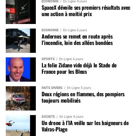
ÉCONOMIE
En Ligne 4 jours
SpaceX dévoile ses premiers résultats avec
une action à moitié prix
ÉCONOMIE
En Ligne 6 jours
Andernos se remet en route après
l’incendie, loin des allées bondées
SPORTS
En Ligne 6 jours
La folie Zidane vide déjà le Stade de
France pour les Bleus
FAITS DIVERS
En Ligne 5 jours
Deux régions en flammes, des pompiers
toujours mobilisés
SOCIÉTÉ
En Ligne 4 jours
Un drone à l’IA veille sur les baigneurs de
Valras-Plage