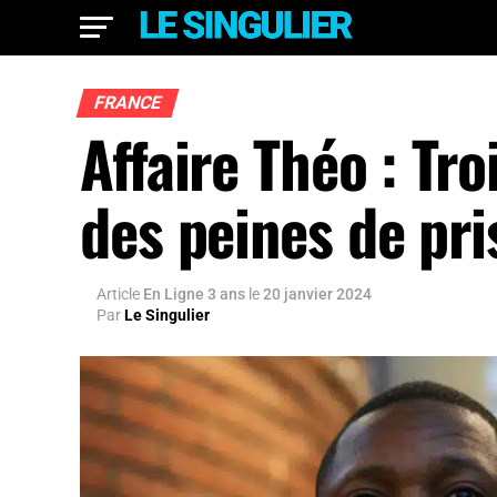
FRANCE
Affaire Théo : Tr
des peines de pri
Article
En Ligne 3 ans
le
20 janvier 2024
Par
Le Singulier