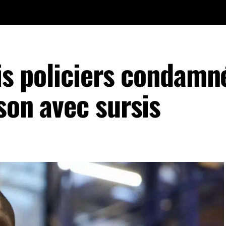
ois policiers condamn
son avec sursis