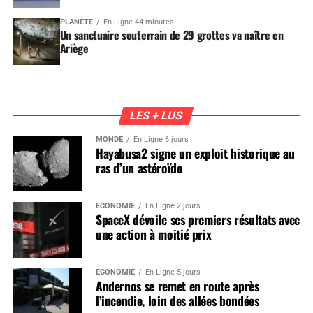
PLANÈTE
En Ligne 44 minutes
Un sanctuaire souterrain de 29 grottes va naître en
Ariège
LES + LUS
MONDE
En Ligne 6 jours
Hayabusa2 signe un exploit historique au
ras d’un astéroïde
ÉCONOMIE
En Ligne 2 jours
SpaceX dévoile ses premiers résultats avec
une action à moitié prix
ÉCONOMIE
En Ligne 5 jours
Andernos se remet en route après
l’incendie, loin des allées bondées