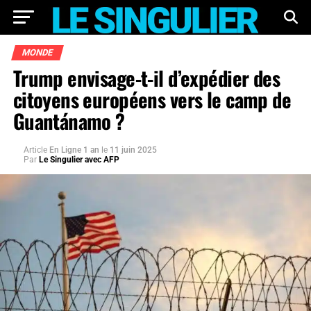
MONDE
Trump envisage-t-il d’expédier des
citoyens européens vers le camp de
Guantánamo ?
Article
En Ligne 1 an
le
11 juin 2025
Par
Le Singulier avec AFP