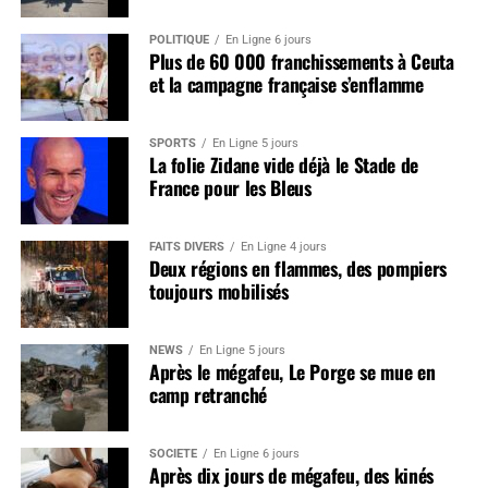
POLITIQUE
En Ligne 6 jours
Plus de 60 000 franchissements à Ceuta
et la campagne française s’enflamme
SPORTS
En Ligne 5 jours
La folie Zidane vide déjà le Stade de
France pour les Bleus
FAITS DIVERS
En Ligne 4 jours
Deux régions en flammes, des pompiers
toujours mobilisés
NEWS
En Ligne 5 jours
Après le mégafeu, Le Porge se mue en
camp retranché
SOCIÉTÉ
En Ligne 6 jours
Après dix jours de mégafeu, des kinés