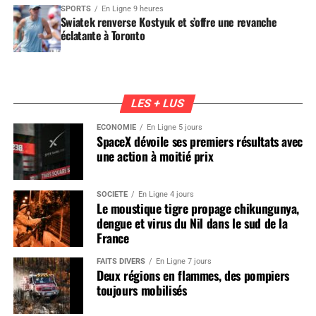
SPORTS
En Ligne 9 heures
Swiatek renverse Kostyuk et s’offre une revanche
éclatante à Toronto
LES + LUS
ÉCONOMIE
En Ligne 5 jours
SpaceX dévoile ses premiers résultats avec
une action à moitié prix
SOCIÉTÉ
En Ligne 4 jours
Le moustique tigre propage chikungunya,
dengue et virus du Nil dans le sud de la
France
FAITS DIVERS
En Ligne 7 jours
Deux régions en flammes, des pompiers
toujours mobilisés