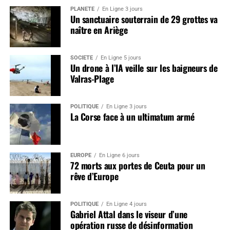
PLANÈTE
En Ligne 3 jours
Un sanctuaire souterrain de 29 grottes va
naître en Ariège
SOCIÉTÉ
En Ligne 5 jours
Un drone à l’IA veille sur les baigneurs de
Valras-Plage
POLITIQUE
En Ligne 3 jours
La Corse face à un ultimatum armé
EUROPE
En Ligne 6 jours
72 morts aux portes de Ceuta pour un
rêve d’Europe
POLITIQUE
En Ligne 4 jours
Gabriel Attal dans le viseur d’une
opération russe de désinformation