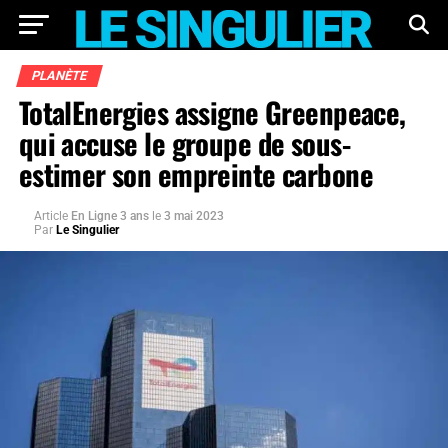
PLANÈTE
TotalEnergies assigne Greenpeace,
qui accuse le groupe de sous-
estimer son empreinte carbone
Article
En Ligne 3 ans
le
3 mai 2023
Par
Le Singulier