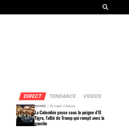
DIRECT
TENDANCE
VIDEOS
MONDE
En Ligne 2 heures
La Colombie passe sous la poigne d’El
Tigre, l’allié de Trump qui rompt avec la
gauche