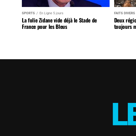
SPORTS
En Ligne 5 jours
FAITS DIVERS
La folie Zidane vide déjà le Stade de
Deux régi
France pour les Bleus
toujours m