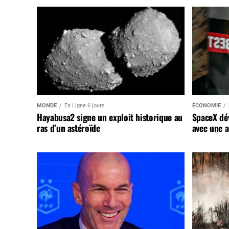
MONDE
En Ligne 6 jours
ÉCONOMIE
Hayabusa2 signe un exploit historique au
SpaceX dév
ras d’un astéroïde
avec une a