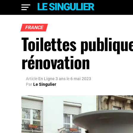
FRANCE
Toilettes publiqu
rénovation
Article
En Ligne 3 ans
le
6 mai 2023
Par
Le Singulier