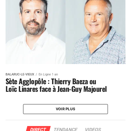
BALARUC-LE-VIEUX
En Ligne 1 an
Sète Agglopôle : Thierry Baeza ou
Loïc Linares face à Jean-Guy Majourel
VOIR PLUS
DIRECT
TENDANCE
VIDEOS