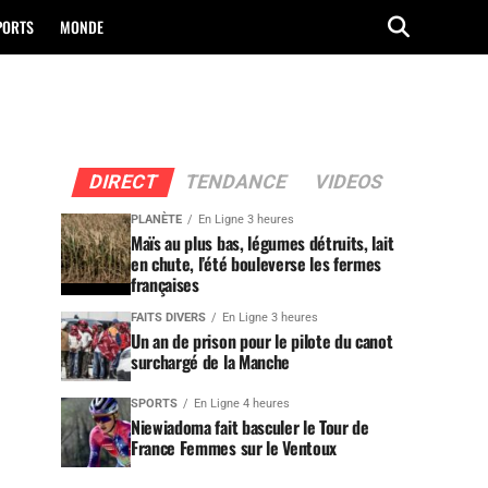
PORTS
MONDE
DIRECT
TENDANCE
VIDEOS
PLANÈTE
En Ligne 3 heures
Maïs au plus bas, légumes détruits, lait
en chute, l’été bouleverse les fermes
françaises
FAITS DIVERS
En Ligne 3 heures
Un an de prison pour le pilote du canot
surchargé de la Manche
SPORTS
En Ligne 4 heures
Niewiadoma fait basculer le Tour de
France Femmes sur le Ventoux