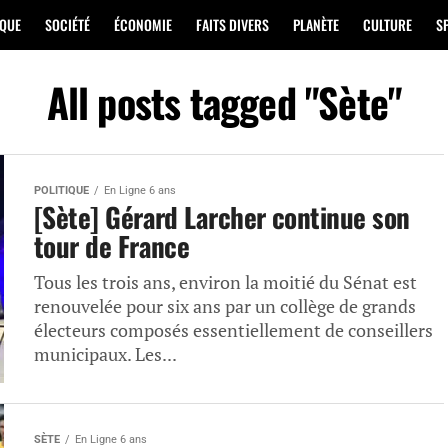
IQUE
SOCIÉTÉ
ÉCONOMIE
FAITS DIVERS
PLANÈTE
CULTURE
S
All posts tagged "Sète"
POLITIQUE
En Ligne 6 ans
[Sète] Gérard Larcher continue son
tour de France
Tous les trois ans, environ la moitié du Sénat est
renouvelée pour six ans par un collège de grands
électeurs composés essentiellement de conseillers
municipaux. Les...
SÈTE
En Ligne 6 ans