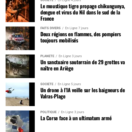
SOCIÉTÉ
En Ligne 4 jours
Le moustique tigre propage chikungunya,
dengue et virus du Nil dans le sud de la
France
FAITS DIVERS
En Ligne 7 jours
Deux régions en flammes, des pompiers
toujours mobilisés
PLANÈTE
En Ligne 3 jours
Un sanctuaire souterrain de 29 grottes va
naître en Ariège
SOCIÉTÉ
En Ligne 5 jours
Un drone à l’IA veille sur les baigneurs de
Valras-Plage
POLITIQUE
En Ligne 3 jours
La Corse face à un ultimatum armé