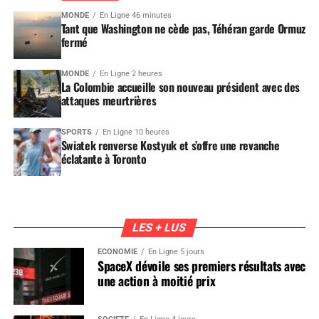
MONDE
En Ligne 46 minutes
Tant que Washington ne cède pas, Téhéran garde Ormuz
fermé
MONDE
En Ligne 2 heures
La Colombie accueille son nouveau président avec des
attaques meurtrières
SPORTS
En Ligne 10 heures
Swiatek renverse Kostyuk et s’offre une revanche
éclatante à Toronto
LES + LUS
ÉCONOMIE
En Ligne 5 jours
SpaceX dévoile ses premiers résultats avec
une action à moitié prix