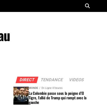
au
DIRECT
TENDANCE
VIDEOS
MONDE
En Ligne 4 heures
La Colombie passe sous la poigne d’El
Tigre, l’allié de Trump qui rompt avec la
gauche