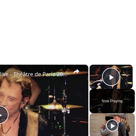
×
×
Johnny Hallyday - Dead or alive - Théâtre de Paris 2013
Play 
Now Playing
Play