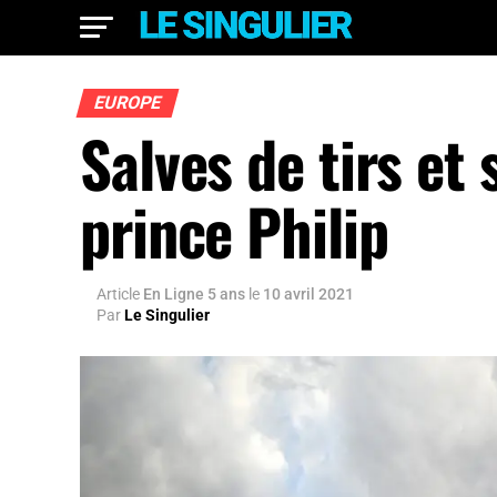
EUROPE
Salves de tirs e
prince Philip
Article
En Ligne 5 ans
le
10 avril 2021
Par
Le Singulier