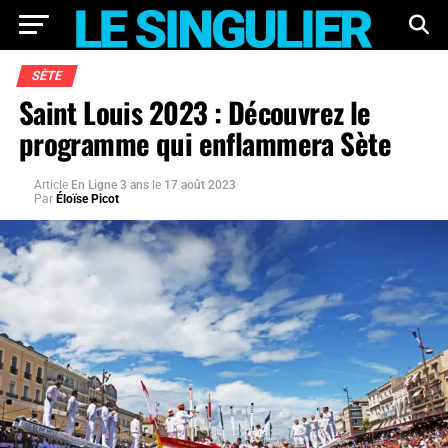
SÈTE
Saint Louis 2023 : Découvrez le
programme qui enflammera Sète
Article
En Ligne 3 ans
le
17 août 2023
Par
Éloïse Picot