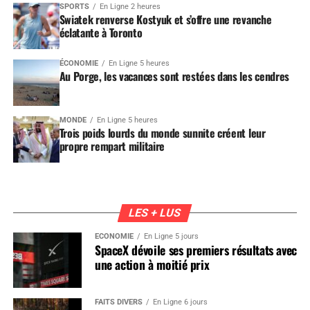
SPORTS
En Ligne 2 heures
Swiatek renverse Kostyuk et s’offre une revanche
éclatante à Toronto
ÉCONOMIE
En Ligne 5 heures
Au Porge, les vacances sont restées dans les cendres
MONDE
En Ligne 5 heures
Trois poids lourds du monde sunnite créent leur
propre rempart militaire
LES + LUS
ÉCONOMIE
En Ligne 5 jours
SpaceX dévoile ses premiers résultats avec
une action à moitié prix
FAITS DIVERS
En Ligne 6 jours