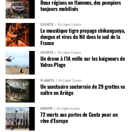
Deux régions en flammes, des pompiers
toujours mobilisés
SOCIÉTÉ
En Ligne 3 jours
Le moustique tigre propage chikungunya,
dengue et virus du Nil dans le sud de la
France
SOCIÉTÉ
En Ligne 5 jours
Un drone à l’IA veille sur les baigneurs de
Valras-Plage
PLANÈTE
En Ligne 3 jours
Un sanctuaire souterrain de 29 grottes va
naître en Ariège
EUROPE
En Ligne 6 jours
72 morts aux portes de Ceuta pour un
rêve d’Europe