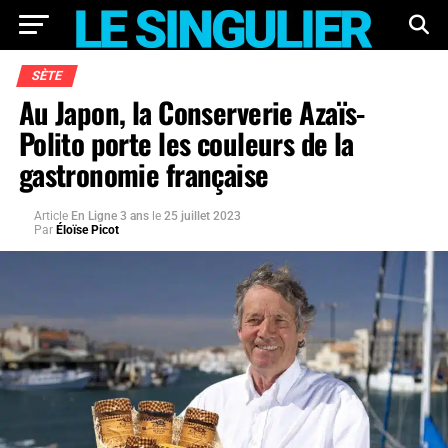
SÈTE
Au Japon, la Conserverie Azaïs-
Polito porte les couleurs de la
gastronomie française
Article
En Ligne 3 ans
le
25 juillet 2023
Par
Éloïse Picot