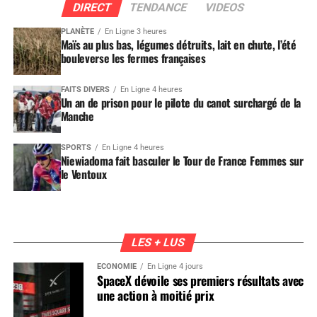
DIRECT
TENDANCE
VIDEOS
PLANÈTE
En Ligne 3 heures
Maïs au plus bas, légumes détruits, lait en chute, l’été
bouleverse les fermes françaises
FAITS DIVERS
En Ligne 4 heures
Un an de prison pour le pilote du canot surchargé de la
Manche
SPORTS
En Ligne 4 heures
Niewiadoma fait basculer le Tour de France Femmes sur
le Ventoux
LES + LUS
ÉCONOMIE
En Ligne 4 jours
SpaceX dévoile ses premiers résultats avec
une action à moitié prix