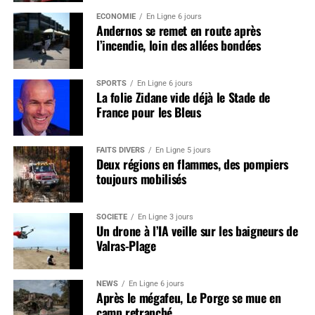
ÉCONOMIE
En Ligne 6 jours
Andernos se remet en route après
l’incendie, loin des allées bondées
SPORTS
En Ligne 6 jours
La folie Zidane vide déjà le Stade de
France pour les Bleus
FAITS DIVERS
En Ligne 5 jours
Deux régions en flammes, des pompiers
toujours mobilisés
SOCIÉTÉ
En Ligne 3 jours
Un drone à l’IA veille sur les baigneurs de
Valras-Plage
NEWS
En Ligne 6 jours
Après le mégafeu, Le Porge se mue en
camp retranché