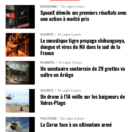
ÉCONOMIE
En Ligne 6 jours
SpaceX dévoile ses premiers résultats avec
une action à moitié prix
SOCIÉTÉ
En Ligne 5 jours
Le moustique tigre propage chikungunya,
dengue et virus du Nil dans le sud de la
France
PLANÈTE
En Ligne 4 jours
Un sanctuaire souterrain de 29 grottes va
naître en Ariège
SOCIÉTÉ
En Ligne 6 jours
Un drone à l’IA veille sur les baigneurs de
Valras-Plage
POLITIQUE
En Ligne 4 jours
La Corse face à un ultimatum armé