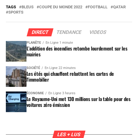
TAGS
BLEUS
COUPE DU MONDE 2022
FOOTBALL
QATAR
SPORTS
DIRECT
TENDANCE
VIDEOS
PLANÈTE
En Ligne 1 minute
L’addition des incendies retombe lourdement sur les
mairies
SOCIÉTÉ
En Ligne 22 minutes
Les étés qui chauffent rebattent les cartes de
l’immobilier
ÉCONOMIE
En Ligne 3 heures
Le Royaume-Uni met 130 millions sur la table pour des
voitures zéro émission
LES + LUS