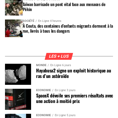
Taïwan barricade un pont vital face aux menaces de
Pékin
SOCIÉTÉ
En Ligne 4 heures
À Ceuta, des centaines d’enfants migrants dorment à la
rue, livrés à tous les dangers
LES + LUS
MONDE
En Ligne 6 jours
Hayabusa2 signe un exploit historique au
ras d’un astéroïde
ÉCONOMIE
En Ligne 3 jours
SpaceX dévoile ses premiers résultats avec
une action à moitié prix
ÉCONOMIE
En Ligne 5 jours