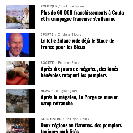
POLITIQUE
En Ligne 5 jours
Plus de 60 000 franchissements à Ceuta
et la campagne française s’enflamme
SPORTS
En Ligne 4 jours
La folie Zidane vide déjà le Stade de
France pour les Bleus
SOCIÉTÉ
En Ligne 5 jours
Après dix jours de mégafeu, des kinés
bénévoles retapent les pompiers
NEWS
En Ligne 5 jours
Après le mégafeu, Le Porge se mue en
camp retranché
FAITS DIVERS
En Ligne 3 jours
Deux régions en flammes, des pompiers
toujours mobilisés