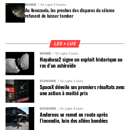
MONDE
En Ligne 3 heures
Au Venezuela, les proches des disparus du séisme
refusent de laisser tomber
LES + LUS
MONDE
En Ligne 5 jours
Hayabusa2 signe un exploit historique au
ras d’un astéroïde
ÉCONOMIE
En Ligne 2 jours
SpaceX dévoile ses premiers résultats avec
une action à moitié prix
ÉCONOMIE
En Ligne 4 jours
Andernos se remet en route après
l’incendie, loin des allées bondées