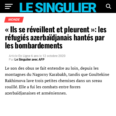
MONDE
« Ils se réveillent et pleurent »: les
réfugiés azerbaïdjanais hantés par
les bombardements
Article
En Ligne 6 ans
le
12 octobre 2020
Par
Le Singulier avec AFP
Le son des obus se fait entendre au loin, depuis les
montagnes du Nagorny Karabakh, tandis que Goultekine
Rakhimova lave trois petites chemises dans un sceau
rouillé. Elle a fui les combats entre forces
azerbaïdjanaises et arméniennes.