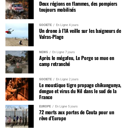
Deux régions en flammes, des pompiers
toujours mobilisés
SOCIÉTÉ
En Ligne 4 jours
Un drone à l’IA veille sur les baigneurs de
Valras-Plage
NEWS
En Ligne 7 jours
Après le mégafeu, Le Porge se mue en
camp retranché
SOCIÉTÉ
En Ligne 2 jours
Le moustique tigre propage chikungunya,
dengue et virus du Nil dans le sud de la
France
EUROPE
En Ligne 5 jours
72 morts aux portes de Ceuta pour un
rêve d’Europe