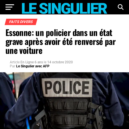
FAITS DIVERS
Essonne: un policier dans un état
grave après avoir été renversé par
une voiture
Article
En Ligne 6 ans
le
14 octobre 2020
Par
Le Singulier avec AFP