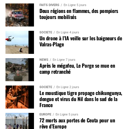
FAITS DIVERS
En Ligne 5 jours
Deux régions en flammes, des pompiers
toujours mobilisés
SOCIÉTÉ
En Ligne 4 jours
Un drone à l’IA veille sur les baigneurs de
Valras-Plage
NEWS
En Ligne 7 jours
Après le mégafeu, Le Porge se mue en
camp retranché
SOCIÉTÉ
En Ligne 2 jours
Le moustique tigre propage chikungunya,
dengue et virus du Nil dans le sud de la
France
EUROPE
En Ligne 5 jours
72 morts aux portes de Ceuta pour un
rêve d’Europe