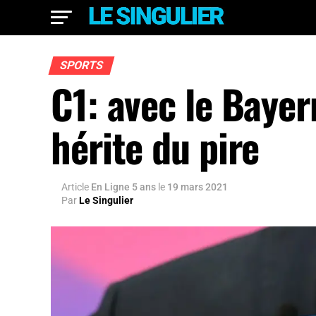
SPORTS
C1: avec le Bayer
hérite du pire
Article
En Ligne 5 ans
le
19 mars 2021
Par
Le Singulier