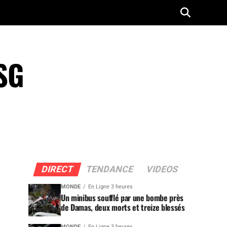
 SG
DIRECT
TENDANCE
VIDEOS
MONDE
En Ligne 3 heures
Un minibus soufflé par une bombe près
de Damas, deux morts et treize blessés
MONDE
En Ligne 3 heures