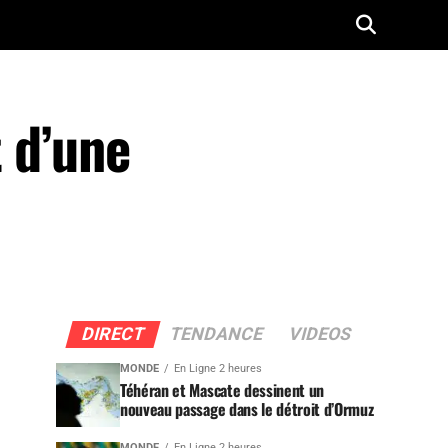
 d’une
DIRECT
TENDANCE
VIDEOS
MONDE
En Ligne 2 heures
Téhéran et Mascate dessinent un
nouveau passage dans le détroit d’Ormuz
MONDE
En Ligne 2 heures