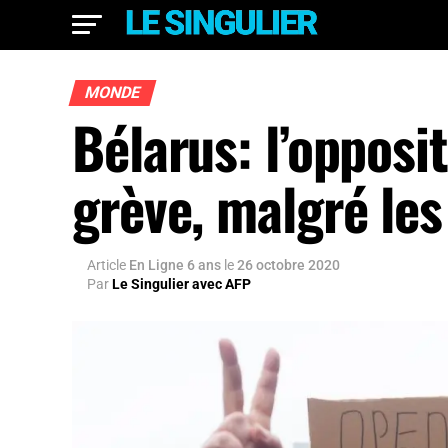
MONDE
Bélarus: l’opposi
grève, malgré les
Article
En Ligne 6 ans
le
26 octobre 2020
Par
Le Singulier avec AFP