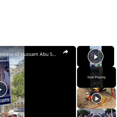
×
×
Protests in Paris, Gaza for release of Hussam Abu Safia
Play 
Now Playing
Play
Video