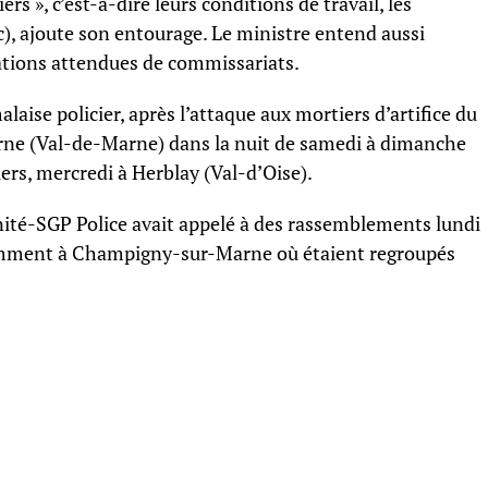
iers », c’est-à-dire leurs conditions de travail, les
c), ajoute son entourage. Le ministre entend aussi
ations attendues de commissariats.
laise policier, après l’attaque aux mortiers d’artifice du
e (Val-de-Marne) dans la nuit de samedi à dimanche
iers, mercredi à Herblay (Val-d’Oise).
nité-SGP Police avait appelé à des rassemblements lundi
amment à Champigny-sur-Marne où étaient regroupés