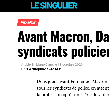
FRANCE
Avant Macron, Da
syndicats policier
Article
En Ligne 6 ans
le
13 octobre 2020
Par
Le Singulier avec AFP
Deux jours avant Emmanuel Macron, l
tous les syndicats de police, en atten
la profession après une série de viole