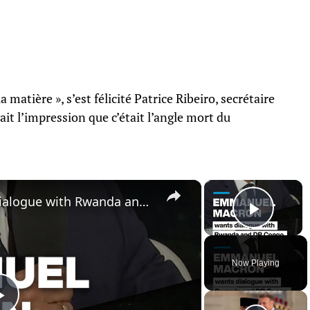
a matière », s’est félicité Patrice Ribeiro, secrétaire
ait l’impression que c’était l’angle mort du
×
×
Emmanuel Macron wants dialogue with Rwanda and DRC
Play 
Now Playing