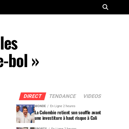
les
e-bol »
DIRECT
TENDANCE
VIDEOS
MONDE
En Ligne 2 heures
La Colombie retient son souffle avant
une investiture à haut risque à Cali
SPORTS
En Ligne 2 heures