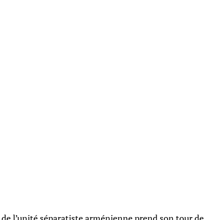
t de l’unité séparatiste arménienne prend son tour de