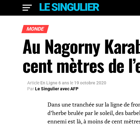
MONDE
Au Nagorny Karab
cent mètres de l
Article
En Ligne 6 ans
le
19 octobre 2020
Par
Le Singulier avec AFP
Dans une tranchée sur la ligne de fro
d’herbe brulée par le soleil, des barbe
ennemi est là, à moins de cent mètres