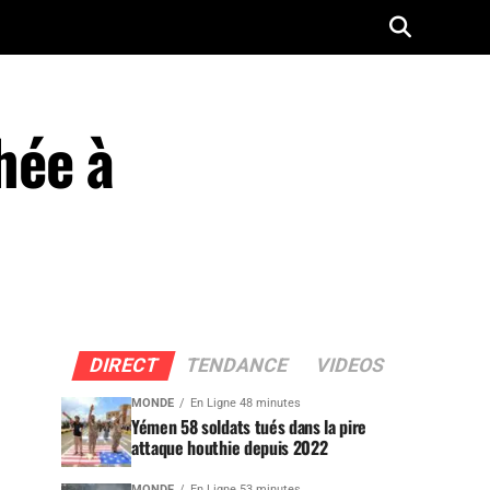
hée à
DIRECT
TENDANCE
VIDEOS
MONDE
En Ligne 48 minutes
Yémen 58 soldats tués dans la pire
attaque houthie depuis 2022
MONDE
En Ligne 53 minutes