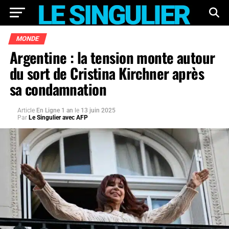
MONDE
Argentine : la tension monte autour
du sort de Cristina Kirchner après
sa condamnation
Article
En Ligne 1 an
le
13 juin 2025
Par
Le Singulier avec AFP