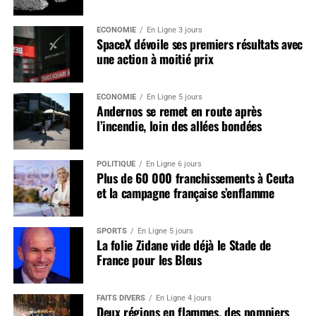
ÉCONOMIE
En Ligne 3 jours
SpaceX dévoile ses premiers résultats avec
une action à moitié prix
ÉCONOMIE
En Ligne 5 jours
Andernos se remet en route après
l’incendie, loin des allées bondées
POLITIQUE
En Ligne 6 jours
Plus de 60 000 franchissements à Ceuta
et la campagne française s’enflamme
SPORTS
En Ligne 5 jours
La folie Zidane vide déjà le Stade de
France pour les Bleus
FAITS DIVERS
En Ligne 4 jours
Deux régions en flammes, des pompiers