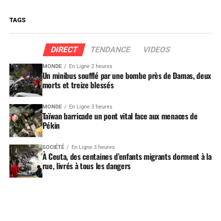
TAGS
DIRECT
TENDANCE
VIDEOS
MONDE
En Ligne 2 heures
Un minibus soufflé par une bombe près de Damas, deux
morts et treize blessés
MONDE
En Ligne 3 heures
Taïwan barricade un pont vital face aux menaces de
Pékin
SOCIÉTÉ
En Ligne 3 heures
À Ceuta, des centaines d’enfants migrants dorment à la
rue, livrés à tous les dangers
LES + LUS