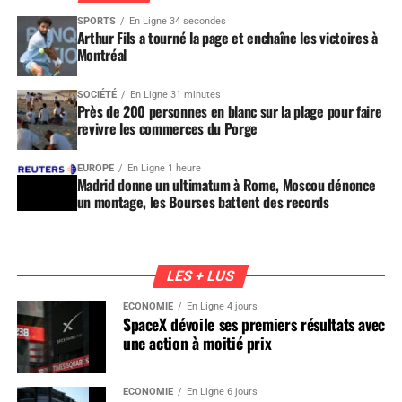
SPORTS
En Ligne 34 secondes
Arthur Fils a tourné la page et enchaîne les victoires à
Montréal
SOCIÉTÉ
En Ligne 31 minutes
Près de 200 personnes en blanc sur la plage pour faire
revivre les commerces du Porge
EUROPE
En Ligne 1 heure
Madrid donne un ultimatum à Rome, Moscou dénonce
un montage, les Bourses battent des records
LES + LUS
ÉCONOMIE
En Ligne 4 jours
SpaceX dévoile ses premiers résultats avec
une action à moitié prix
ÉCONOMIE
En Ligne 6 jours