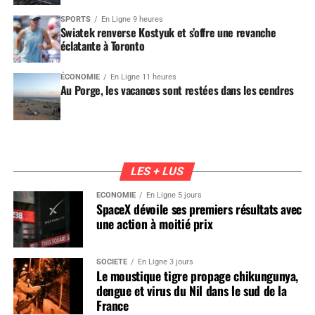
SPORTS
En Ligne 9 heures
Swiatek renverse Kostyuk et s’offre une revanche
éclatante à Toronto
ÉCONOMIE
En Ligne 11 heures
Au Porge, les vacances sont restées dans les cendres
LES + LUS
ÉCONOMIE
En Ligne 5 jours
SpaceX dévoile ses premiers résultats avec
une action à moitié prix
SOCIÉTÉ
En Ligne 3 jours
Le moustique tigre propage chikungunya,
dengue et virus du Nil dans le sud de la
France