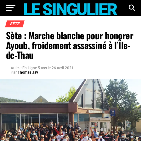
SÈTE
Sète : Marche blanche pour honorer
Ayoub, froidement assassiné à l’Île-
de-Thau
Article
En Ligne 5 ans
le
26 avril 2021
Par
Thomas Jay