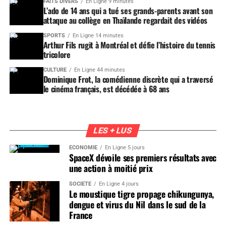
FAITS DIVERS
En Ligne 9 minutes
L’ado de 14 ans qui a tué ses grands-parents avant son
attaque au collège en Thaïlande regardait des vidéos
SPORTS
En Ligne 14 minutes
Arthur Fils rugit à Montréal et défie l’histoire du tennis
tricolore
CULTURE
En Ligne 44 minutes
Dominique Frot, la comédienne discrète qui a traversé
le cinéma français, est décédée à 68 ans
LES + LUS
ÉCONOMIE
En Ligne 5 jours
SpaceX dévoile ses premiers résultats avec
une action à moitié prix
SOCIÉTÉ
En Ligne 4 jours
Le moustique tigre propage chikungunya,
dengue et virus du Nil dans le sud de la
France