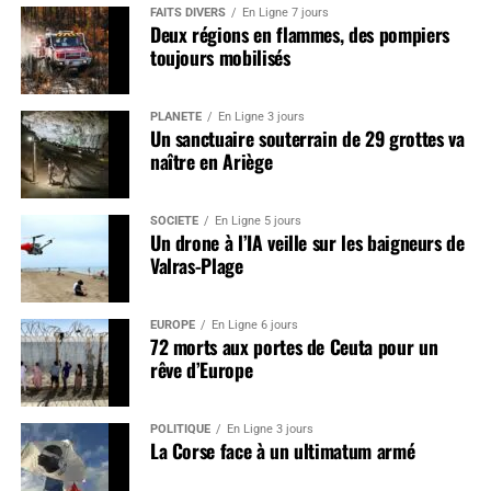
FAITS DIVERS
En Ligne 7 jours
Deux régions en flammes, des pompiers
toujours mobilisés
PLANÈTE
En Ligne 3 jours
Un sanctuaire souterrain de 29 grottes va
naître en Ariège
SOCIÉTÉ
En Ligne 5 jours
Un drone à l’IA veille sur les baigneurs de
Valras-Plage
EUROPE
En Ligne 6 jours
72 morts aux portes de Ceuta pour un
rêve d’Europe
POLITIQUE
En Ligne 3 jours
La Corse face à un ultimatum armé