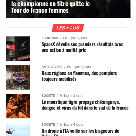
la championne en titre quitte le
Tour de France femmes
LES + LUS
ÉCONOMIE
En Ligne 5 jours
SpaceX dévoile ses premiers résultats avec
une action à moitié prix
FAITS DIVERS
En Ligne 6 jours
Deux régions en flammes, des pompiers
toujours mobilisés
SOCIÉTÉ
En Ligne 3 jours
Le moustique tigre propage chikungunya,
dengue et virus du Nil dans le sud de la France
SOCIÉTÉ
En Ligne 4 jours
Un drone à l’IA veille sur les baigneurs de