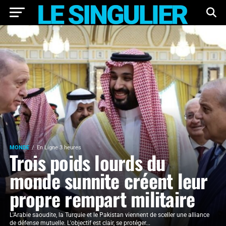
MONDE
En Ligne 3 heures
Trois poids lourds du
monde sunnite créent leur
propre rempart militaire
L'Arabie saoudite, la Turquie et le Pakistan viennent de sceller une alliance
de défense mutuelle. L'objectif est clair, se protéger...