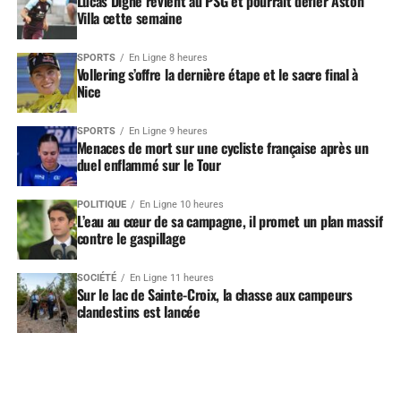
Lucas Digne revient au PSG et pourrait défier Aston
Villa cette semaine
SPORTS
En Ligne 8 heures
Vollering s’offre la dernière étape et le sacre final à
Nice
SPORTS
En Ligne 9 heures
Menaces de mort sur une cycliste française après un
duel enflammé sur le Tour
POLITIQUE
En Ligne 10 heures
L’eau au cœur de sa campagne, il promet un plan massif
contre le gaspillage
SOCIÉTÉ
En Ligne 11 heures
Sur le lac de Sainte-Croix, la chasse aux campeurs
clandestins est lancée