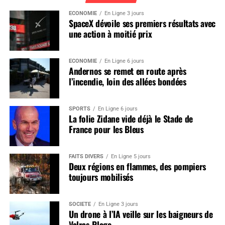
ÉCONOMIE
En Ligne 3 jours
SpaceX dévoile ses premiers résultats avec
une action à moitié prix
ÉCONOMIE
En Ligne 6 jours
Andernos se remet en route après
l’incendie, loin des allées bondées
SPORTS
En Ligne 6 jours
La folie Zidane vide déjà le Stade de
France pour les Bleus
FAITS DIVERS
En Ligne 5 jours
Deux régions en flammes, des pompiers
toujours mobilisés
SOCIÉTÉ
En Ligne 3 jours
Un drone à l’IA veille sur les baigneurs de
Valras-Plage