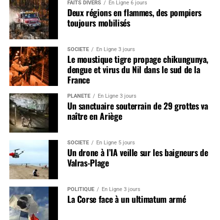
FAITS DIVERS
En Ligne 6 jours
Deux régions en flammes, des pompiers
toujours mobilisés
SOCIÉTÉ
En Ligne 3 jours
Le moustique tigre propage chikungunya,
dengue et virus du Nil dans le sud de la
France
PLANÈTE
En Ligne 3 jours
Un sanctuaire souterrain de 29 grottes va
naître en Ariège
SOCIÉTÉ
En Ligne 5 jours
Un drone à l’IA veille sur les baigneurs de
Valras-Plage
POLITIQUE
En Ligne 3 jours
La Corse face à un ultimatum armé