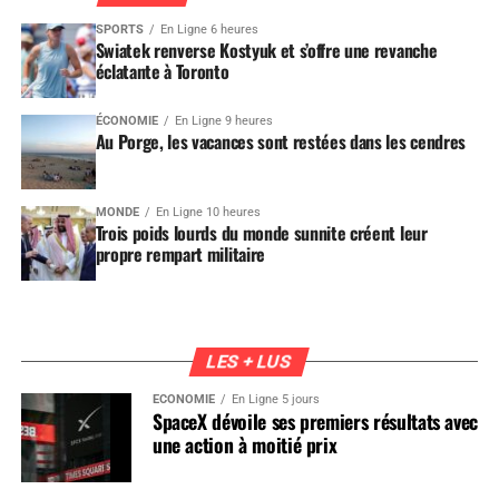
SPORTS
En Ligne 6 heures
Swiatek renverse Kostyuk et s’offre une revanche
éclatante à Toronto
ÉCONOMIE
En Ligne 9 heures
Au Porge, les vacances sont restées dans les cendres
MONDE
En Ligne 10 heures
Trois poids lourds du monde sunnite créent leur
propre rempart militaire
LES + LUS
ÉCONOMIE
En Ligne 5 jours
SpaceX dévoile ses premiers résultats avec
une action à moitié prix