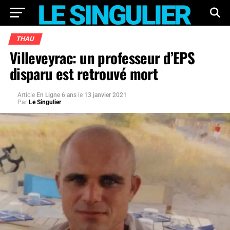
THAU
Villeveyrac: un professeur d’EPS
disparu est retrouvé mort
Article
En Ligne 6 ans
le
13 janvier 2021
Par
Le Singulier