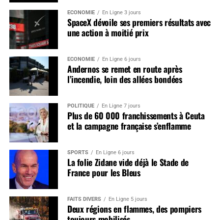
ÉCONOMIE
En Ligne 3 jours
SpaceX dévoile ses premiers résultats avec
une action à moitié prix
ÉCONOMIE
En Ligne 6 jours
Andernos se remet en route après
l’incendie, loin des allées bondées
POLITIQUE
En Ligne 7 jours
Plus de 60 000 franchissements à Ceuta
et la campagne française s’enflamme
SPORTS
En Ligne 6 jours
La folie Zidane vide déjà le Stade de
France pour les Bleus
FAITS DIVERS
En Ligne 5 jours
Deux régions en flammes, des pompiers
toujours mobilisés