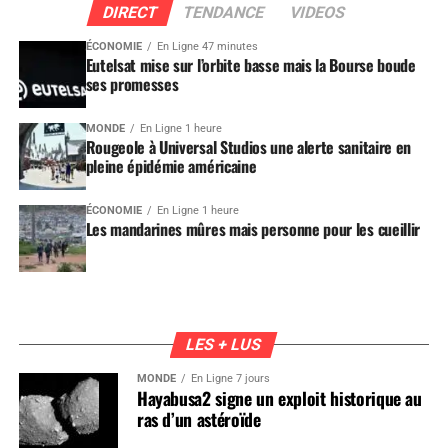
DIRECT
TENDANCE
VIDEOS
ÉCONOMIE
En Ligne 47 minutes
Eutelsat mise sur l’orbite basse mais la Bourse boude
ses promesses
MONDE
En Ligne 1 heure
Rougeole à Universal Studios une alerte sanitaire en
pleine épidémie américaine
ÉCONOMIE
En Ligne 1 heure
Les mandarines mûres mais personne pour les cueillir
LES + LUS
MONDE
En Ligne 7 jours
Hayabusa2 signe un exploit historique au
ras d’un astéroïde