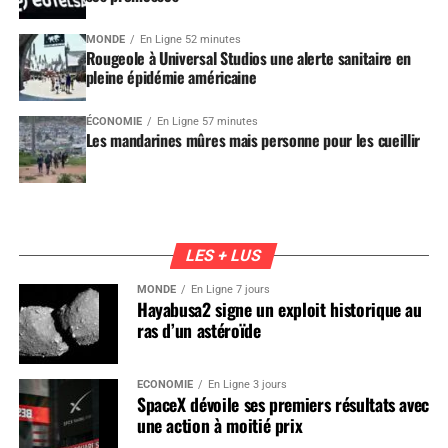
MONDE
En Ligne 52 minutes
Rougeole à Universal Studios une alerte sanitaire en
pleine épidémie américaine
ÉCONOMIE
En Ligne 57 minutes
Les mandarines mûres mais personne pour les cueillir
LES + LUS
MONDE
En Ligne 7 jours
Hayabusa2 signe un exploit historique au
ras d’un astéroïde
ÉCONOMIE
En Ligne 3 jours
SpaceX dévoile ses premiers résultats avec
une action à moitié prix