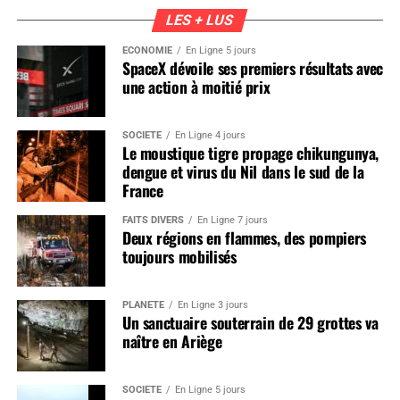
LES + LUS
ÉCONOMIE
En Ligne 5 jours
SpaceX dévoile ses premiers résultats avec
une action à moitié prix
SOCIÉTÉ
En Ligne 4 jours
Le moustique tigre propage chikungunya,
dengue et virus du Nil dans le sud de la
France
FAITS DIVERS
En Ligne 7 jours
Deux régions en flammes, des pompiers
toujours mobilisés
PLANÈTE
En Ligne 3 jours
Un sanctuaire souterrain de 29 grottes va
naître en Ariège
SOCIÉTÉ
En Ligne 5 jours