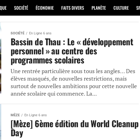
IQUE
SOCIÉTÉ
ÉCONOMIE
FAITS DIVERS
PLANÈTE
CULTURE
S
SOCIÉTÉ
En Ligne 6 ans
Bassin de Thau : Le « développement
personnel » au centre des
programmes scolaires
Une rentrée particulière sous tous les angles… Des
élèves masqués, de nouvelles restrictions, mais
surtout de nouvelles ambitions pour cette nouvelle
année scolaire qui commence. La...
MÈZE
En Ligne 6 ans
[Mèze] 6ème édition du World Cleanup
Day