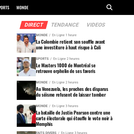
PORTS
MONDE
DIRECT
TENDANCE
VIDEOS
MONDE
En Ligne 1 heure
La Colombie retient son souffle avant
une investiture à haut risque à Cali
SPORTS
En Ligne 2 heures
Le Masters 1000 de Montréal se
retrouve orphelin de ses favoris
MONDE
En Ligne 2 heures
Au Venezuela, les proches des disparus
du séisme refusent de laisser tomber
MONDE
En Ligne 3 heures
La bataille de Justin Pearson contre une
carte électorale qui étouffe le vote noir à
Memphis
FAITS DIVERS
En Ligne 3 heures