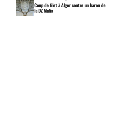
Coup de filet à Alger contre un baron de
la DZ Mafia