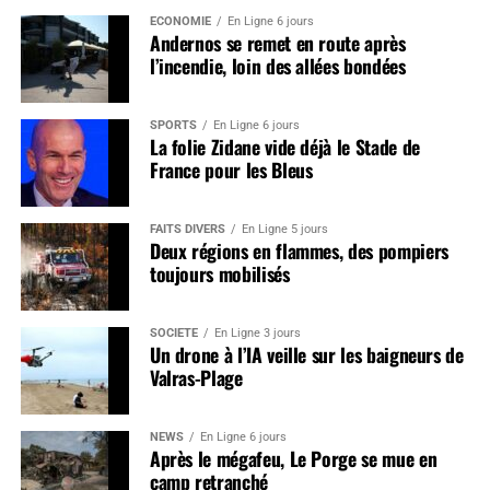
ÉCONOMIE
En Ligne 6 jours
Andernos se remet en route après
l’incendie, loin des allées bondées
SPORTS
En Ligne 6 jours
La folie Zidane vide déjà le Stade de
France pour les Bleus
FAITS DIVERS
En Ligne 5 jours
Deux régions en flammes, des pompiers
toujours mobilisés
SOCIÉTÉ
En Ligne 3 jours
Un drone à l’IA veille sur les baigneurs de
Valras-Plage
NEWS
En Ligne 6 jours
Après le mégafeu, Le Porge se mue en
camp retranché