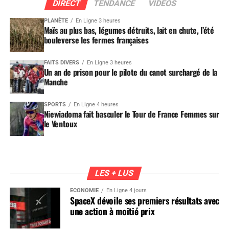
DIRECT
TENDANCE
VIDEOS
PLANÈTE
En Ligne 3 heures
Maïs au plus bas, légumes détruits, lait en chute, l’été
bouleverse les fermes françaises
FAITS DIVERS
En Ligne 3 heures
Un an de prison pour le pilote du canot surchargé de la
Manche
SPORTS
En Ligne 4 heures
Niewiadoma fait basculer le Tour de France Femmes sur
le Ventoux
LES + LUS
ÉCONOMIE
En Ligne 4 jours
SpaceX dévoile ses premiers résultats avec
une action à moitié prix