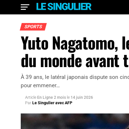
SPORTS
Yuto Nagatomo, l
du monde avant t
À 39 ans, le latéral japonais dispute son cin
pour emmener…
Article
En Ligne 2 mois
le
14 juin 2026
Par
Le Singulier avec AFP