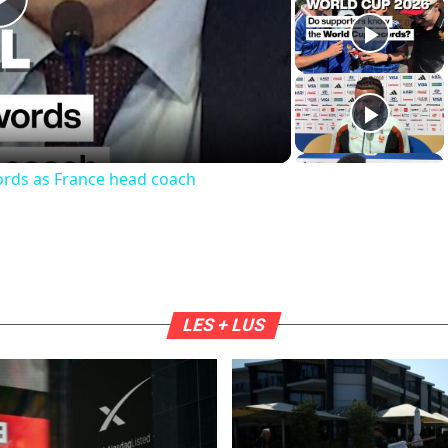
Play
Video
 words as France head coach
LES + LUS