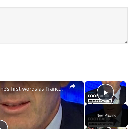
×
×
‘The only job I wanted’: Zidane’s first words as France head coach
Play 
Now Playing