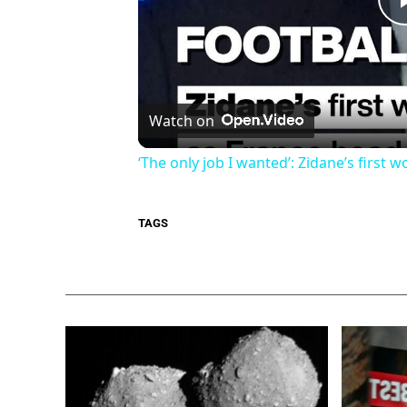
Watch on
‘The only job I wanted’: Zidane’s first
TAGS