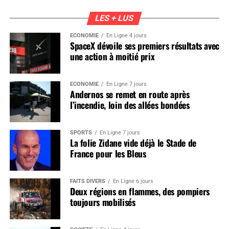
LES + LUS
ÉCONOMIE
En Ligne 4 jours
SpaceX dévoile ses premiers résultats avec
une action à moitié prix
ÉCONOMIE
En Ligne 7 jours
Andernos se remet en route après
l’incendie, loin des allées bondées
SPORTS
En Ligne 7 jours
La folie Zidane vide déjà le Stade de
France pour les Bleus
FAITS DIVERS
En Ligne 6 jours
Deux régions en flammes, des pompiers
toujours mobilisés