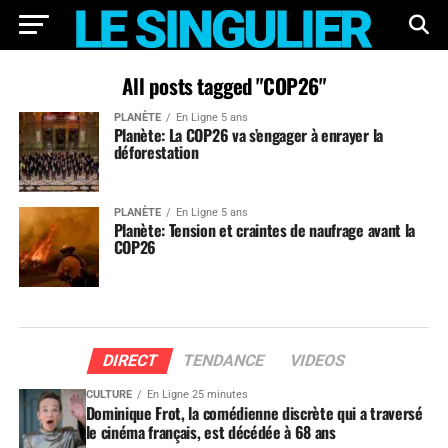
All posts tagged "COP26"
PLANÈTE
En Ligne 5 ans
Planète: La COP26 va s’engager à enrayer la
déforestation
PLANÈTE
En Ligne 5 ans
Planète: Tension et craintes de naufrage avant la
COP26
DIRECT
TENDANCE
VIDEOS
CULTURE
En Ligne 25 minutes
Dominique Frot, la comédienne discrète qui a traversé
le cinéma français, est décédée à 68 ans