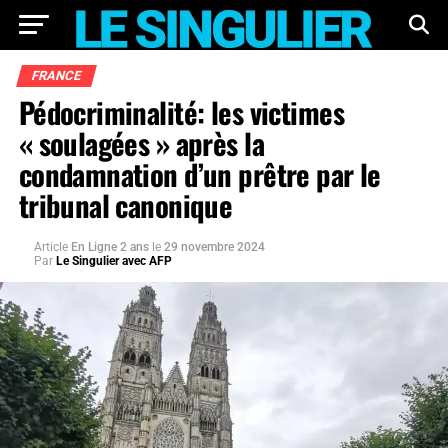
FRANCE
Pédocriminalité: les victimes
« soulagées » après la
condamnation d’un prêtre par le
tribunal canonique
Article
En Ligne 2 ans
le
29 novembre 2024
Par
Le Singulier avec AFP