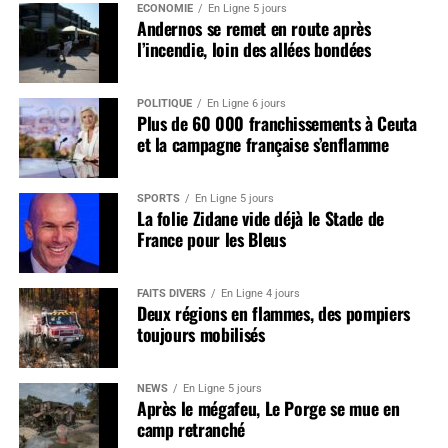
ÉCONOMIE
En Ligne 5 jours
Andernos se remet en route après
l’incendie, loin des allées bondées
POLITIQUE
En Ligne 6 jours
Plus de 60 000 franchissements à Ceuta
et la campagne française s’enflamme
SPORTS
En Ligne 5 jours
La folie Zidane vide déjà le Stade de
France pour les Bleus
FAITS DIVERS
En Ligne 4 jours
Deux régions en flammes, des pompiers
toujours mobilisés
NEWS
En Ligne 5 jours
Après le mégafeu, Le Porge se mue en
camp retranché