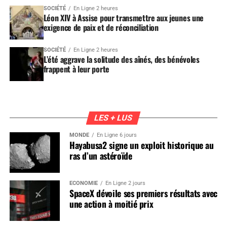
SOCIÉTÉ
En Ligne 2 heures
Léon XIV à Assise pour transmettre aux jeunes une
exigence de paix et de réconciliation
SOCIÉTÉ
En Ligne 2 heures
L’été aggrave la solitude des aînés, des bénévoles
frappent à leur porte
LES + LUS
MONDE
En Ligne 6 jours
Hayabusa2 signe un exploit historique au
ras d’un astéroïde
ÉCONOMIE
En Ligne 2 jours
SpaceX dévoile ses premiers résultats avec
une action à moitié prix