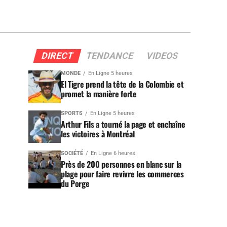
DIRECT
TENDANCE
VIDEOS
MONDE
En Ligne 5 heures
El Tigre prend la tête de la Colombie et
promet la manière forte
SPORTS
En Ligne 5 heures
Arthur Fils a tourné la page et enchaîne
les victoires à Montréal
SOCIÉTÉ
En Ligne 6 heures
Près de 200 personnes en blanc sur la
plage pour faire revivre les commerces
du Porge