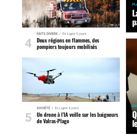
PL
L
p
FAITS DIVERS
En Ligne 5 jours
Deux régions en flammes, des
pompiers toujours mobilisés
SO
SOCIÉTÉ
En Ligne 4 jours
Q
Un drone à l’IA veille sur les baigneurs
de Valras-Plage
l