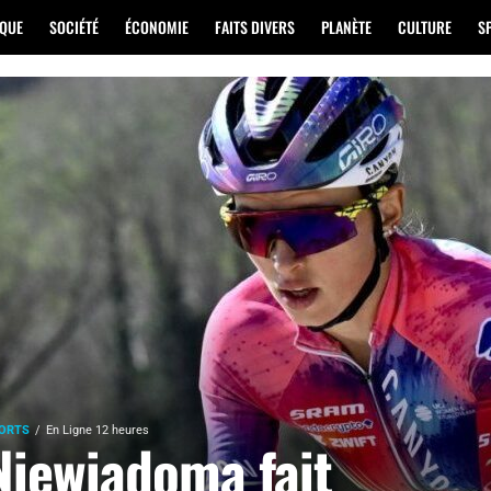
IQUE
SOCIÉTÉ
ÉCONOMIE
FAITS DIVERS
PLANÈTE
CULTURE
S
ORTS
En Ligne 12 heures
Niewiadoma fait