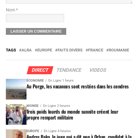
Nom *
TAGS
ALRA
EUROPE
FAITS DIVERS
FRANCE
ROUMANIE
DIRECT
TENDANCE
VIDEOS
ÉCONOMIE
En Ligne 1 heure
Au Porge, les vacances sont restées dans les cendres
MONDE
En Ligne 2 heures
Trois poids lourds du monde sunnite créent leur
propre rempart militaire
EUROPE
En Ligne 4 heures
Andras Baka, le juge qui a dit non à Orban, candidat à la