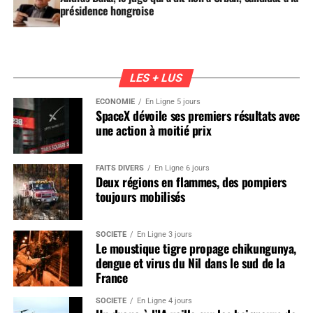
présidence hongroise
LES + LUS
ÉCONOMIE
En Ligne 5 jours
SpaceX dévoile ses premiers résultats avec
une action à moitié prix
FAITS DIVERS
En Ligne 6 jours
Deux régions en flammes, des pompiers
toujours mobilisés
SOCIÉTÉ
En Ligne 3 jours
Le moustique tigre propage chikungunya,
dengue et virus du Nil dans le sud de la
France
SOCIÉTÉ
En Ligne 4 jours