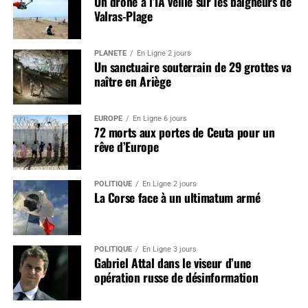
Un drone à l’IA veille sur les baigneurs de
Valras-Plage
PLANÈTE
En Ligne 2 jours
Un sanctuaire souterrain de 29 grottes va
naître en Ariège
EUROPE
En Ligne 6 jours
72 morts aux portes de Ceuta pour un
rêve d’Europe
POLITIQUE
En Ligne 2 jours
La Corse face à un ultimatum armé
POLITIQUE
En Ligne 3 jours
Gabriel Attal dans le viseur d’une
opération russe de désinformation