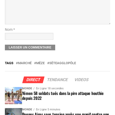
Nom *
TAGS
MARCHÉ
MÈZE
SÈTEAGGLOPÔLE
DIRECT
TENDANCE
VIDEOS
MONDE
En Ligne 18 secondes
Yémen 58 soldats tués dans la pire attaque houthie
depuis 2022
MONDE
En Ligne 5 minutes
Buenos Aires sous tension après une manif contre une