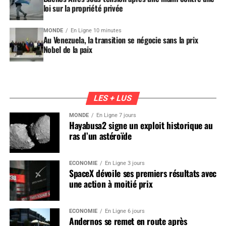
loi sur la propriété privée
MONDE
En Ligne 10 minutes
Au Venezuela, la transition se négocie sans la prix
Nobel de la paix
LES + LUS
MONDE
En Ligne 7 jours
Hayabusa2 signe un exploit historique au
ras d’un astéroïde
ÉCONOMIE
En Ligne 3 jours
SpaceX dévoile ses premiers résultats avec
une action à moitié prix
ÉCONOMIE
En Ligne 6 jours
Andernos se remet en route après