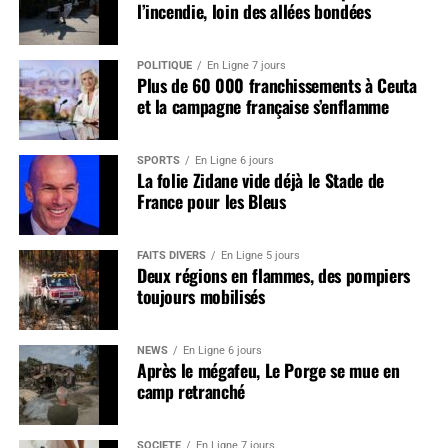
l’incendie, loin des allées bondées
POLITIQUE
En Ligne 7 jours
Plus de 60 000 franchissements à Ceuta
et la campagne française s’enflamme
SPORTS
En Ligne 6 jours
La folie Zidane vide déjà le Stade de
France pour les Bleus
FAITS DIVERS
En Ligne 5 jours
Deux régions en flammes, des pompiers
toujours mobilisés
NEWS
En Ligne 6 jours
Après le mégafeu, Le Porge se mue en
camp retranché
SOCIÉTÉ
En Ligne 7 jours