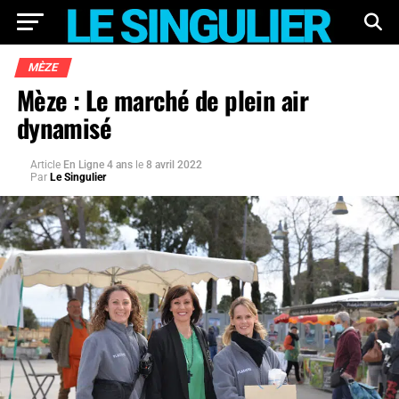
MÈZE
Mèze : Le marché de plein air
dynamisé
Article
En Ligne 4 ans
le
8 avril 2022
Par
Le Singulier