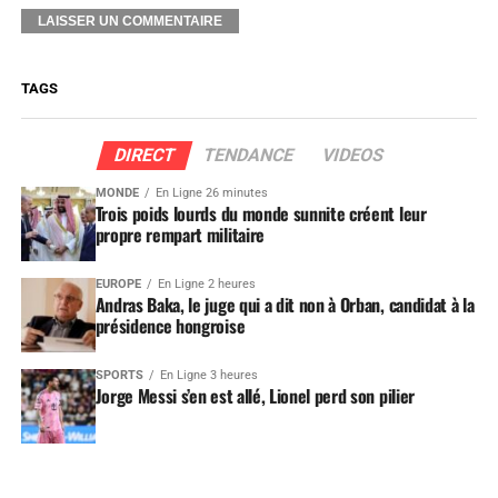
TAGS
DIRECT
TENDANCE
VIDEOS
MONDE
En Ligne 26 minutes
Trois poids lourds du monde sunnite créent leur
propre rempart militaire
EUROPE
En Ligne 2 heures
Andras Baka, le juge qui a dit non à Orban, candidat à la
présidence hongroise
SPORTS
En Ligne 3 heures
Jorge Messi s’en est allé, Lionel perd son pilier