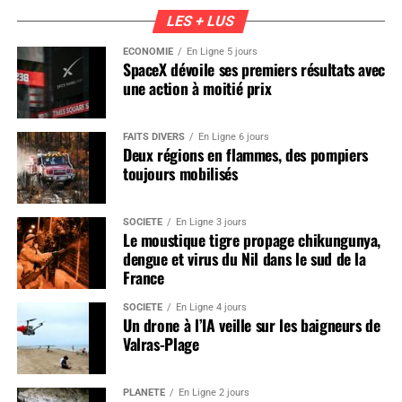
LES + LUS
ÉCONOMIE
En Ligne 5 jours
SpaceX dévoile ses premiers résultats avec
une action à moitié prix
FAITS DIVERS
En Ligne 6 jours
Deux régions en flammes, des pompiers
toujours mobilisés
SOCIÉTÉ
En Ligne 3 jours
Le moustique tigre propage chikungunya,
dengue et virus du Nil dans le sud de la
France
SOCIÉTÉ
En Ligne 4 jours
Un drone à l’IA veille sur les baigneurs de
Valras-Plage
PLANÈTE
En Ligne 2 jours