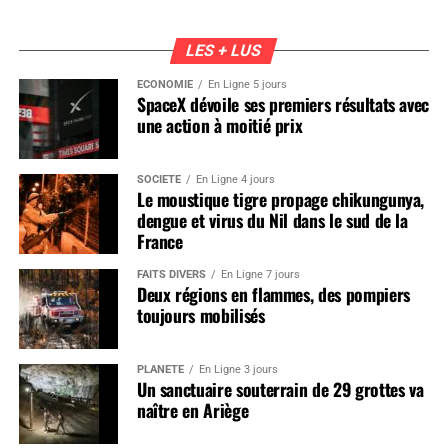
LES + LUS
ÉCONOMIE
En Ligne 5 jours
SpaceX dévoile ses premiers résultats avec
une action à moitié prix
SOCIÉTÉ
En Ligne 4 jours
Le moustique tigre propage chikungunya,
dengue et virus du Nil dans le sud de la
France
FAITS DIVERS
En Ligne 7 jours
Deux régions en flammes, des pompiers
toujours mobilisés
PLANÈTE
En Ligne 3 jours
Un sanctuaire souterrain de 29 grottes va
naître en Ariège