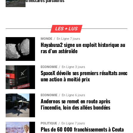
LES + LUS
MONDE
En Ligne 7 jours
Hayabusa2 signe un exploit historique au
ras d’un astéroïde
ÉCONOMIE
En Ligne 3 jours
SpaceX dévoile ses premiers résultats avec
une action à moitié prix
ÉCONOMIE
En Ligne 6 jours
Andernos se remet en route après
l’incendie, loin des allées bondées
POLITIQUE
En Ligne 7 jours
Plus de 60 000 franchissements à Ceuta