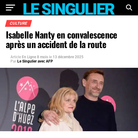
CULTURE
Isabelle Nanty en convalescence
après un accident de la route
Article
En Ligne 8 mois
le
13 décembre 2025
Par
Le Singulier avec AFP