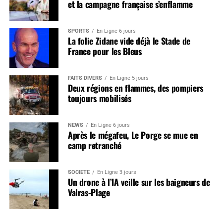
et la campagne française s’enflamme
SPORTS
En Ligne 6 jours
La folie Zidane vide déjà le Stade de
France pour les Bleus
FAITS DIVERS
En Ligne 5 jours
Deux régions en flammes, des pompiers
toujours mobilisés
NEWS
En Ligne 6 jours
Après le mégafeu, Le Porge se mue en
camp retranché
SOCIÉTÉ
En Ligne 3 jours
Un drone à l’IA veille sur les baigneurs de
Valras-Plage