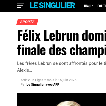
THAU
POLIT
SPORTS
Félix Lebrun domi
finale des champ
Les frères Lebrun se sont affrontés pour le ti
Alexis…
Article
En Ligne 2 mois
le
15 juin 2026
Par
Le Singulier avec AFP