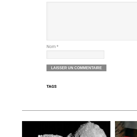
Nom *
TAGS