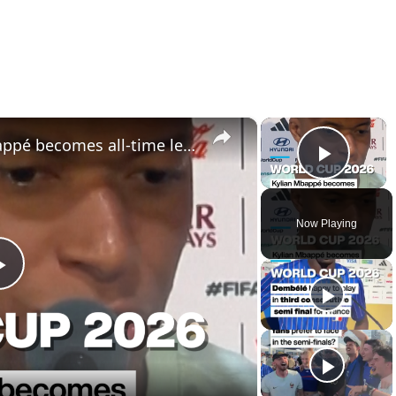
×
×
World Cup 2026: Kylian Mbappé becomes all-time leading scorer for Les Bleus
Play 
Now Playing
Play
Video